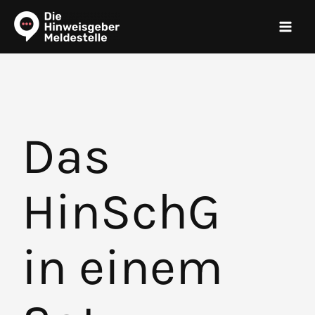
Zum
Inhalt
springen
Das
HinSchG
in einem