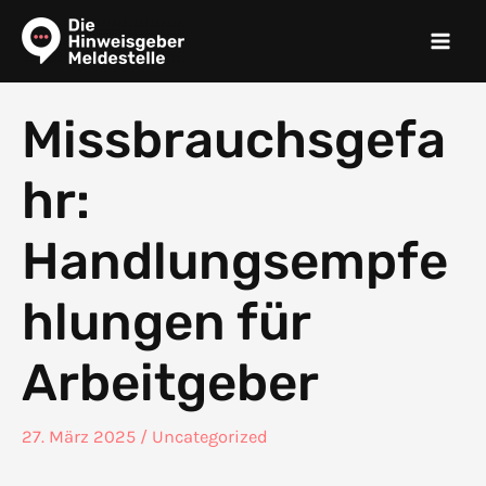
Zum
Inhalt
springen
Missbrauchsgefa
hr:
Handlungsempfe
hlungen für
Arbeitgeber
27. März 2025
/
Uncategorized