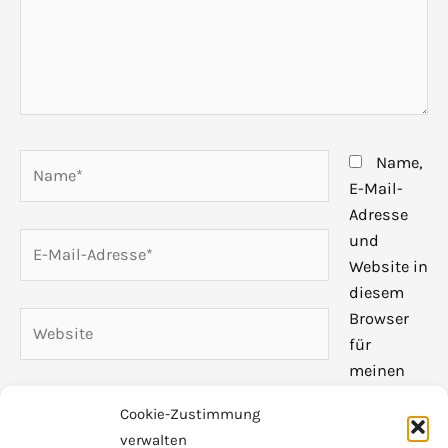
Name*
Name,
E-Mail-
Adresse
E-
und
Mail-
Website in
Adresse*
diesem
Browser
Website
für
meinen
nächsten
Cookie-Zustimmung
Kommentar speichern.
verwalten