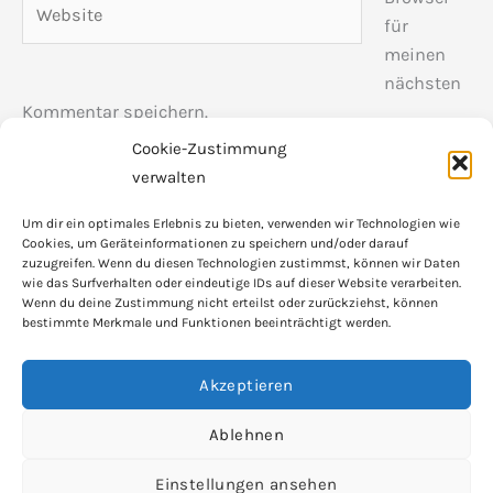
für
meinen
nächsten
Kommentar speichern.
Cookie-Zustimmung
verwalten
Um dir ein optimales Erlebnis zu bieten, verwenden wir Technologien wie
Cookies, um Geräteinformationen zu speichern und/oder darauf
zuzugreifen. Wenn du diesen Technologien zustimmst, können wir Daten
wie das Surfverhalten oder eindeutige IDs auf dieser Website verarbeiten.
Wenn du deine Zustimmung nicht erteilst oder zurückziehst, können
bestimmte Merkmale und Funktionen beeinträchtigt werden.
Akzeptieren
© 2026 Die Hinweisgeber-Meldestelle /
HinSchG
Ablehnen
Impressum
Kostenloses Info-Gespräch buchen
Einstellungen ansehen
15 Minuten · unverbindlich
Datenschutz